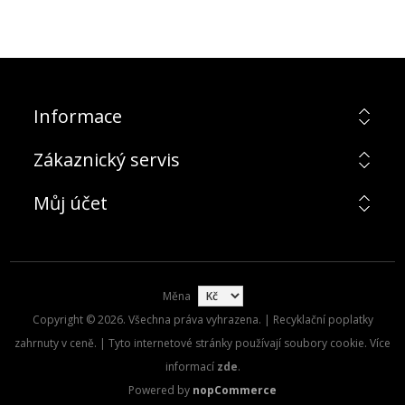
Informace
Zákaznický servis
Můj účet
Měna
Copyright © 2026. Všechna práva vyhrazena. | Recyklační poplatky
zahrnuty v ceně. | Tyto internetové stránky používají soubory cookie. Více
informací
zde
.
Powered by
nopCommerce