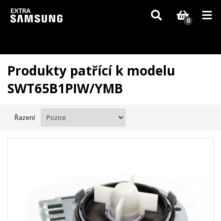
Vzhledem k aktuální situaci se může dodání dílů, které nejsou skladem,
zpozdit. Děkujeme za pochopení.
0
Produkty patřící k modelu
SWT65B1PIW/YMB
Řazení