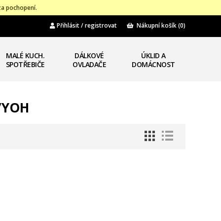
za pochopení.
Přihlásit / registrovat
Nákupní košík
(0)
MALÉ KUCH.
DÁLKOVÉ
ÚKLID A
SPOTŘEBIČE
OVLADAČE
DOMÁCNOST
W/YOH