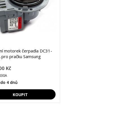
lní motorek čerpadla DC31-
 pro pračku Samsung
00 Kč
030A
 do 4 dnů