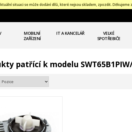
ktuální situaci se může dodání dílů, které nejsou skladem, zpozdit. Děkujeme 
V
MOBILNÍ
IT A KANCELÁŘ
VELKÉ
ZAŘÍZENÍ
SPOTŘEBIČE
kty patřící k modelu SWT65B1PI