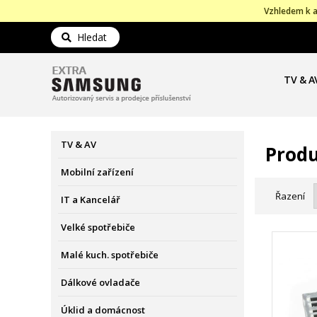
Vzhledem k a
Hledat
TV & A
TV & AV
Produ
Mobilní zařízení
Řazení
IT a Kancelář
Velké spotřebiče
Malé kuch. spotřebiče
Dálkové ovladače
Úklid a domácnost