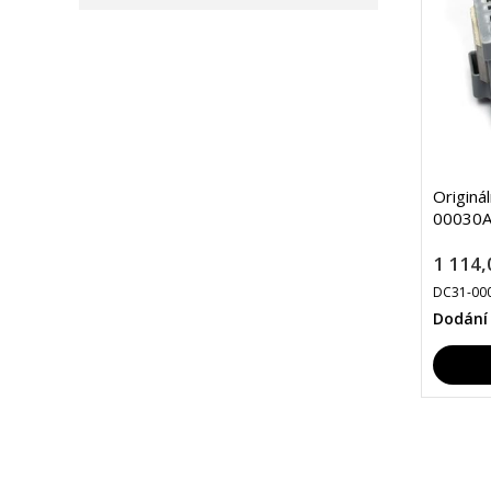
Originá
00030A
1 114,
DC31-00
Dodání