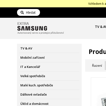
Vzhledem k a
Hledat
TV & A
TV & AV
Produ
Mobilní zařízení
Řazení
IT a Kancelář
Velké spotřebiče
Malé kuch. spotřebiče
Dálkové ovladače
Úklid a domácnost