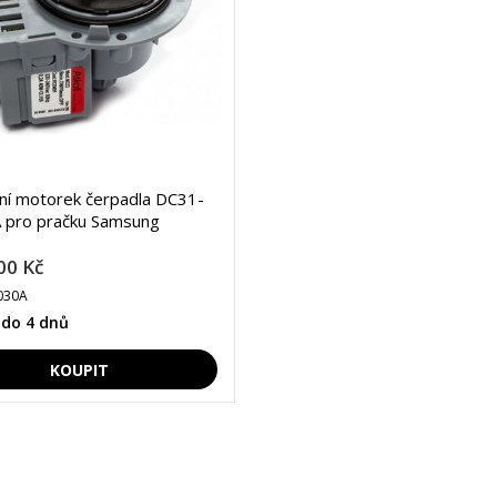
lní motorek čerpadla DC31-
 pro pračku Samsung
00 Kč
030A
 do 4 dnů