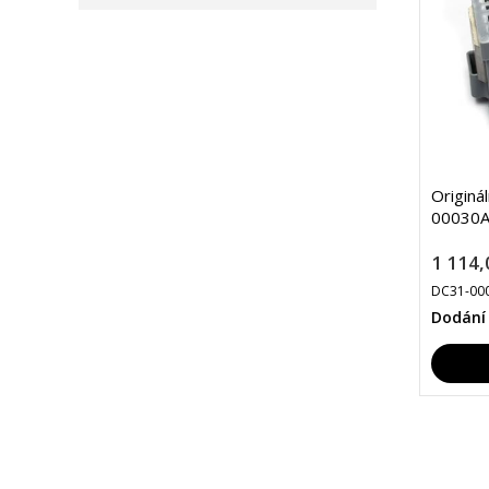
Originá
00030A
1 114,
DC31-00
Dodání