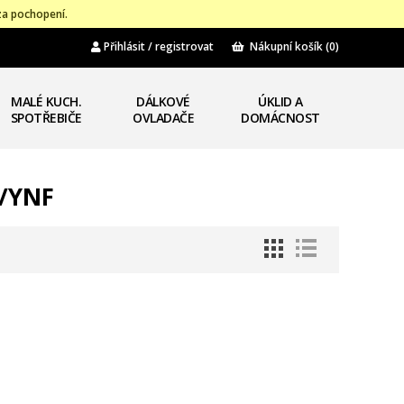
za pochopení.
Přihlásit / registrovat
Nákupní košík
(0)
MALÉ KUCH.
DÁLKOVÉ
ÚKLID A
SPOTŘEBIČE
OVLADAČE
DOMÁCNOST
W/YNF