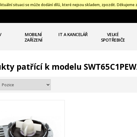
ktuální situaci se může dodání dílů, které nejsou skladem, zpozdit. Děkujeme 
V
MOBILNÍ
IT A KANCELÁŘ
VELKÉ
ZAŘÍZENÍ
SPOTŘEBIČE
kty patřící k modelu SWT65C1PE