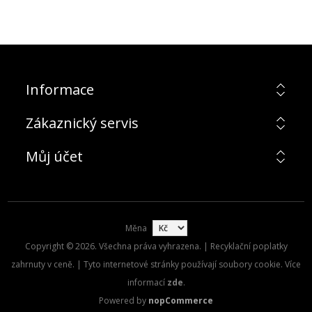
Informace
Zákaznický servis
Můj účet
Měna
Copyright © 2026. Všechna práva vyhrazena. | Recyklační poplatky
zahrnuty v ceně. | Tyto internetové stránky používají soubory cookie. Více
informací
zde
.
Powered by
nopCommerce