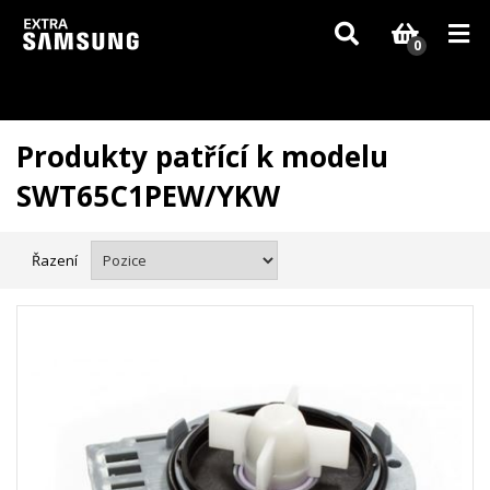
Vzhledem k aktuální situaci se může dodání dílů, které nejsou skladem,
zpozdit. Děkujeme za pochopení.
0
Produkty patřící k modelu
SWT65C1PEW/YKW
Řazení