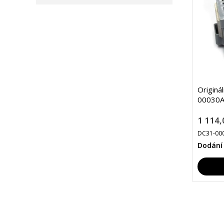
Originá
00030A
1 114,
DC31-00
Dodání