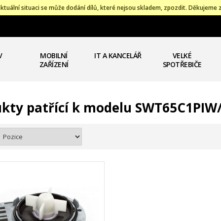
ktuální situaci se může dodání dílů, které nejsou skladem, zpozdit. Děkujeme 
V
MOBILNÍ
IT A KANCELÁŘ
VELKÉ
ZAŘÍZENÍ
SPOTŘEBIČE
kty patřící k modelu SWT65C1PIW