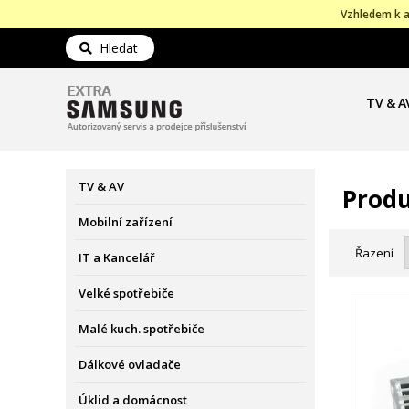
Vzhledem k a
Hledat
TV & A
TV & AV
Produ
Mobilní zařízení
Řazení
IT a Kancelář
Velké spotřebiče
Malé kuch. spotřebiče
Dálkové ovladače
Úklid a domácnost