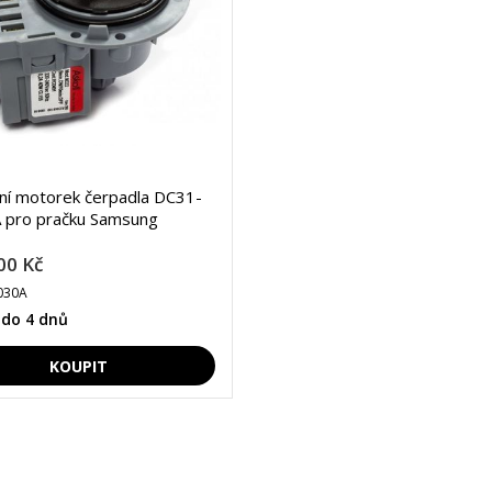
lní motorek čerpadla DC31-
 pro pračku Samsung
00 Kč
030A
 do 4 dnů