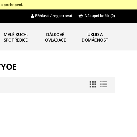
za pochopení.
Přihlásit / registrovat
Nákupní košík
(0)
MALÉ KUCH.
DÁLKOVÉ
ÚKLID A
SPOTŘEBIČE
OVLADAČE
DOMÁCNOST
/YOE