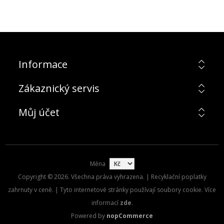
Informace
Zákaznický servis
Můj účet
Měna
Copyright © 2026. Všechna práva vyhrazena. | Recyklační poplatky
zahrnuty v ceně. | Tyto internetové stránky používají soubory cookie. Více
informací
zde
.
Powered by
nopCommerce