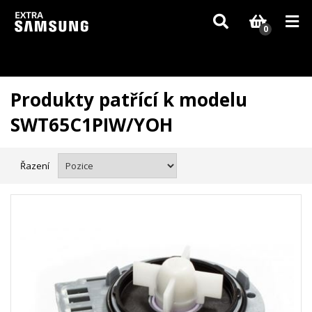
Vzhledem k aktuální situaci se může dodání dílů, které nejsou skladem,
zpozdit. Děkujeme za pochopení.
0
Produkty patřící k modelu
SWT65C1PIW/YOH
Řazení