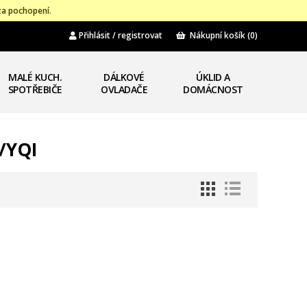
za pochopení.
Přihlásit / registrovat
Nákupní košík
(0)
MALÉ KUCH.
DÁLKOVÉ
ÚKLID A
SPOTŘEBIČE
OVLADAČE
DOMÁCNOST
/YQI