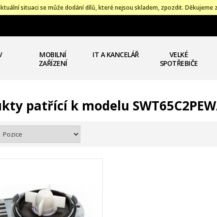
ktuální situaci se může dodání dílů, které nejsou skladem, zpozdit. Děkujeme 
V
MOBILNÍ
IT A KANCELÁŘ
VELKÉ
ZAŘÍZENÍ
SPOTŘEBIČE
kty patřící k modelu SWT65C2PEW