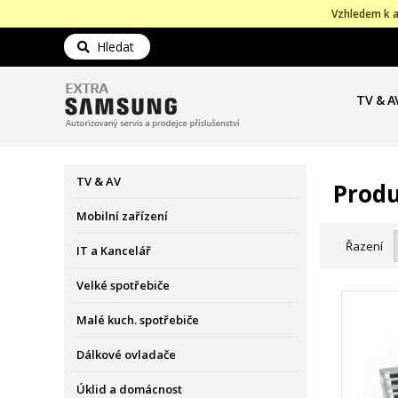
Vzhledem k a
Hledat
TV & A
TV & AV
Produ
Mobilní zařízení
Řazení
IT a Kancelář
Velké spotřebiče
Malé kuch. spotřebiče
Dálkové ovladače
Úklid a domácnost