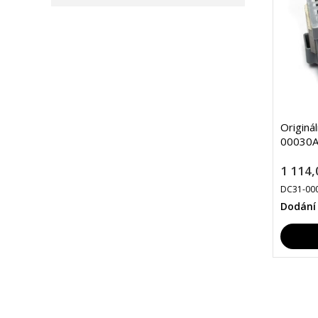
Originá
00030A
1 114,
DC31-00
Dodání