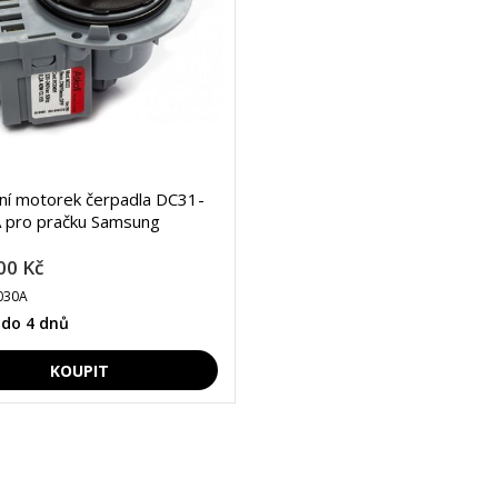
lní motorek čerpadla DC31-
 pro pračku Samsung
00 Kč
030A
 do 4 dnů