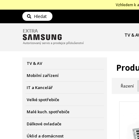
Vzhledem k a
Hledat
TV & A
TV & AV
Produ
Mobilní zařízení
Řazení
IT a Kancelář
Velké spotřebiče
Malé kuch. spotřebiče
Dálkové ovladače
Úklid a domácnost