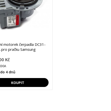
lní motorek čerpadla DC31-
 pro pračku Samsung
00 Kč
030A
 do 4 dnů