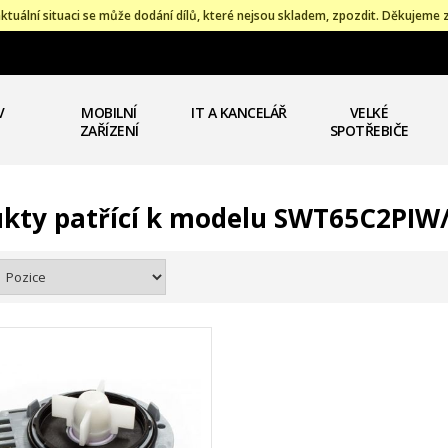
ktuální situaci se může dodání dílů, které nejsou skladem, zpozdit. Děkujeme 
V
MOBILNÍ
IT A KANCELÁŘ
VELKÉ
ZAŘÍZENÍ
SPOTŘEBIČE
kty patřící k modelu SWT65C2PIW