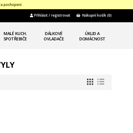
za pochopení.
Přihlásit / registrovat
Nákupní košík
(0)
MALÉ KUCH.
DÁLKOVÉ
ÚKLID A
SPOTŘEBIČE
OVLADAČE
DOMÁCNOST
/YLY