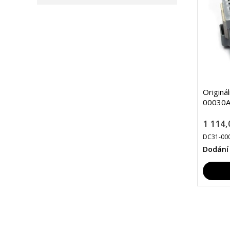
Originá
00030A
1 114,
DC31-00
Dodání