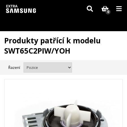
Vzhledem k aktuální situaci se může dodání dílů, které nejsou skladem,
zpozdit. Děkujeme za pochopení.
0
Produkty patřící k modelu
SWT65C2PIW/YOH
Řazení