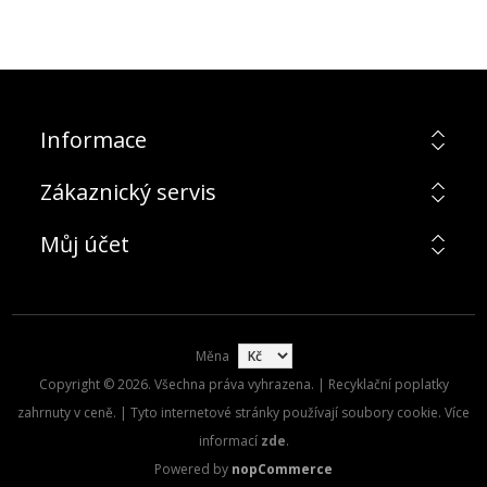
Informace
Zákaznický servis
Můj účet
Měna
Copyright © 2026. Všechna práva vyhrazena. | Recyklační poplatky
zahrnuty v ceně. | Tyto internetové stránky používají soubory cookie. Více
informací
zde
.
Powered by
nopCommerce