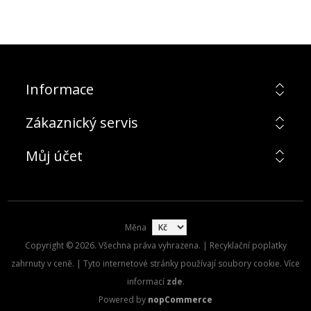
Informace
Zákaznický servis
Můj účet
Měna
Copyright © 2026. Všechna práva vyhrazena. | Recyklační poplatky
zahrnuty v ceně. | Tyto internetové stránky používají soubory cookie. Více
informací
zde
.
Powered by
nopCommerce