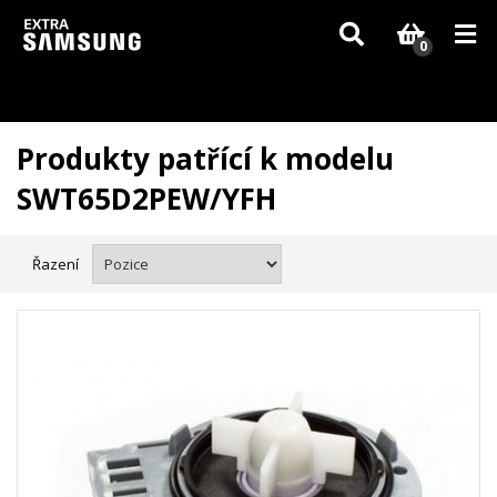
Vzhledem k aktuální situaci se může dodání dílů, které nejsou skladem,
zpozdit. Děkujeme za pochopení.
0
Produkty patřící k modelu
SWT65D2PEW/YFH
Řazení