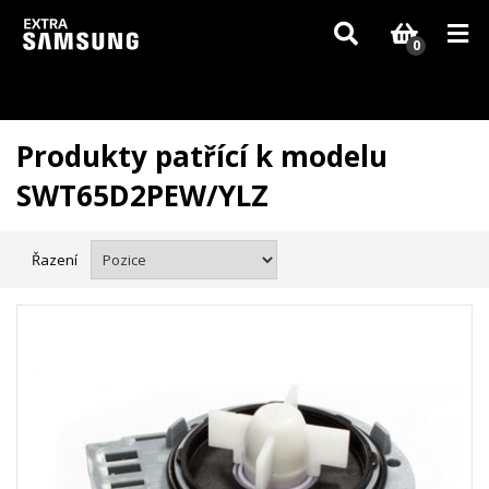
Vzhledem k aktuální situaci se může dodání dílů, které nejsou skladem,
zpozdit. Děkujeme za pochopení.
0
Produkty patřící k modelu
SWT65D2PEW/YLZ
Řazení