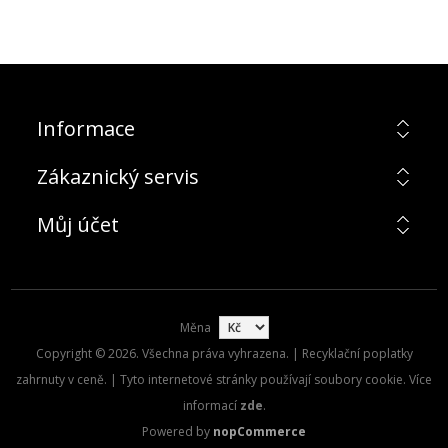
Informace
Zákaznický servis
Můj účet
Měna
Copyright © 2026. Všechna práva vyhrazena. | Recyklační poplatky
zahrnuty v ceně. | Tyto internetové stránky používají soubory cookie. Více
informací
zde
.
Powered by
nopCommerce