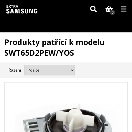
Vzhledem k aktuální situaci se může dodání dílů, které nejsou skladem,
zpozdit. Děkujeme za pochopení.
0
Produkty patřící k modelu
SWT65D2PEW/YOS
Řazení