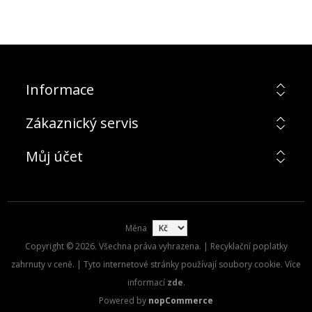
Informace
Zákaznický servis
Můj účet
Měna
Copyright © 2026. Všechna práva vyhrazena. | Recyklační poplatky
zahrnuty v ceně. | Tyto internetové stránky používají soubory cookie. Více
informací
zde
.
Powered by
nopCommerce