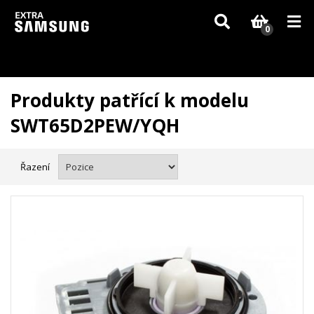
Vzhledem k aktuální situaci se může dodání dílů, které nejsou skladem,
zpozdit. Děkujeme za pochopení.
0
Produkty patřící k modelu
SWT65D2PEW/YQH
Řazení