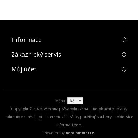
Informace
Zákaznický servis
Můj účet
Měna
Copyright © 2026. Všechna práva vyhrazena. | Recyklační poplatky
zahrnuty v ceně. | Tyto internetové stránky používají soubory cookie. Více
informací
zde
.
Powered by
nopCommerce