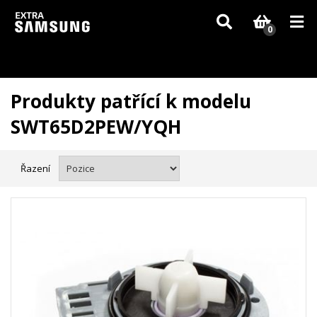
Vzhledem k aktuální situaci se může dodání dílů, které nejsou skladem,
zpozdit. Děkujeme za pochopení.
0
Produkty patřící k modelu
SWT65D2PEW/YQH
Řazení