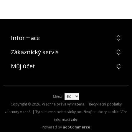
Informace
Zákaznický servis
Můj účet
Měna
Copyright © 2026. Všechna práva vyhrazena. | Recyklační poplatky
zahrnuty v ceně. | Tyto internetové stránky používají soubory cookie. Více
informací
zde
.
Powered by
nopCommerce