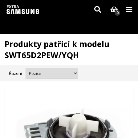
Vzhledem k aktuální situaci se může dodání dílů, které nejsou skladem,
zpozdit. Děkujeme za pochopení.
0
Produkty patřící k modelu
SWT65D2PEW/YQH
Řazení