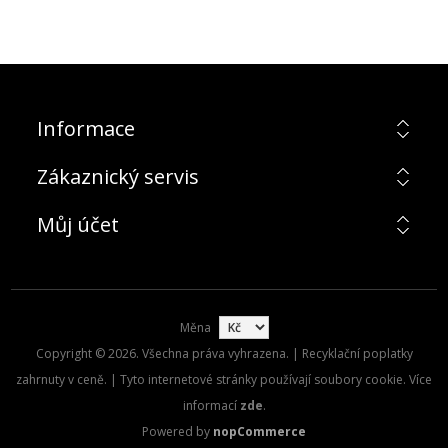
Informace
Zákaznický servis
Můj účet
Měna
Copyright © 2026. Všechna práva vyhrazena. | Recyklační poplatky
zahrnuty v ceně. | Tyto internetové stránky používají soubory cookie. Více
informací
zde
.
Powered by
nopCommerce