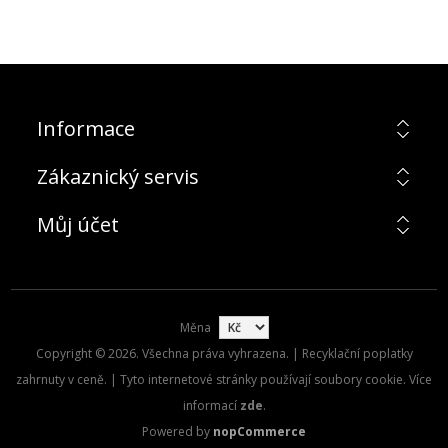
Informace
Zákaznický servis
Můj účet
Měna
Copyright © 2026. Všechna práva vyhrazena. | Recyklační poplatky
zahrnuty v ceně. | Tyto internetové stránky používají soubory cookie. Více
informací
zde
.
Powered by
nopCommerce