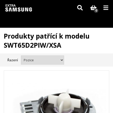
Vzhledem k aktuální situaci se může dodání dílů, které nejsou skladem,
zpozdit. Děkujeme za pochopení.
0
Produkty patřící k modelu
SWT65D2PIW/XSA
Řazení