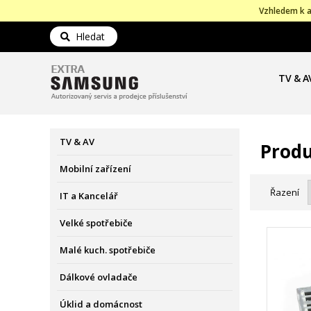
Vzhledem k a
Hledat
TV & A
TV & AV
Produ
Mobilní zařízení
Řazení
IT a Kancelář
Velké spotřebiče
Malé kuch. spotřebiče
Dálkové ovladače
Úklid a domácnost