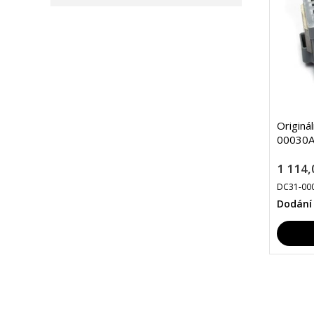
Originá
00030A
1 114,
DC31-00
Dodání