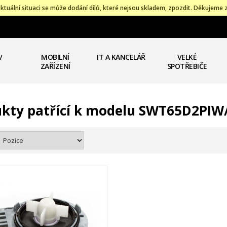
ktuální situaci se může dodání dílů, které nejsou skladem, zpozdit. Děkujeme 
V
MOBILNÍ
IT A KANCELÁŘ
VELKÉ
ZAŘÍZENÍ
SPOTŘEBIČE
kty patřící k modelu SWT65D2PIW