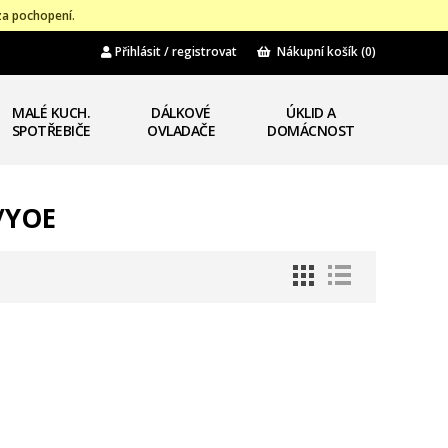
za pochopení.
Přihlásit / registrovat
Nákupní košík
(0)
MALÉ KUCH.
DÁLKOVÉ
ÚKLID A
SPOTŘEBIČE
OVLADAČE
DOMÁCNOST
/YOE