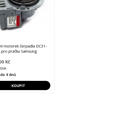
lní motorek čerpadla DC31-
 pro pračku Samsung
00 Kč
030A
 do 4 dnů