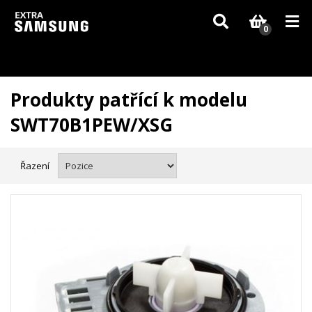
Vzhledem k aktuální situaci se může dodání dílů, které nejsou skladem,
zpozdit. Děkujeme za pochopení.
0
Produkty patřící k modelu
SWT70B1PEW/XSG
Řazení