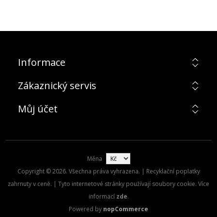
Informace
Zákaznický servis
Můj účet
Měna
Copyright © 2026. Všechna práva vyhrazena. | Recyklační poplatky
zahrnuty v ceně. | Tyto internetové stránky používají soubory cookie. Více
informací
zde
.
Powered by
nopCommerce