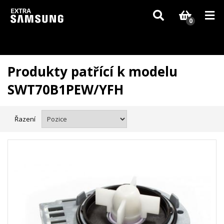
Vzhledem k aktuální situaci se může dodání dílů, které nejsou skladem,
zpozdit. Děkujeme za pochopení.
0
Produkty patřící k modelu
SWT70B1PEW/YFH
Řazení