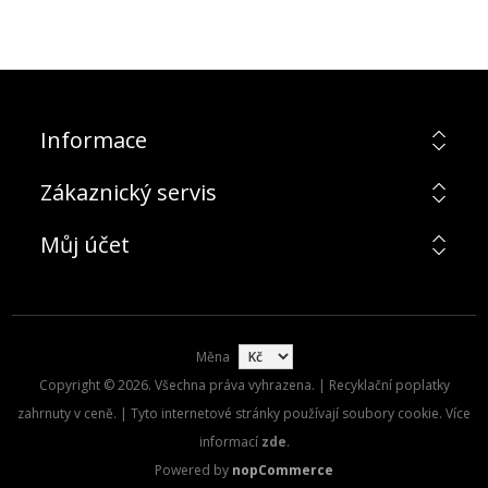
Informace
Zákaznický servis
Můj účet
Měna
Copyright © 2026. Všechna práva vyhrazena. | Recyklační poplatky
zahrnuty v ceně. | Tyto internetové stránky používají soubory cookie. Více
informací
zde
.
Powered by
nopCommerce