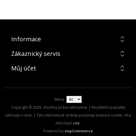
Informace
Zákaznický servis
Můj účet
Měna
Copyright © 2026. Všechna práva vyhrazena. | Recyklační poplatky
zahrnuty v ceně. | Tyto internetové stránky používají soubory cookie. Více
informací
zde
.
Powered by
nopCommerce