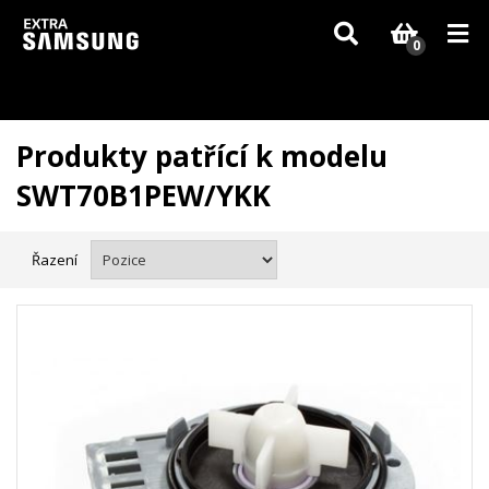
Vzhledem k aktuální situaci se může dodání dílů, které nejsou skladem,
zpozdit. Děkujeme za pochopení.
0
Produkty patřící k modelu
SWT70B1PEW/YKK
Řazení