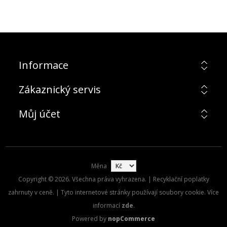
Informace
Zákaznický servis
Můj účet
Měna
Copyright © 2026. Všechna práva vyhrazena. | Recyklační poplatky
zahrnuty v ceně. | Tyto internetové stránky používají soubory cookie. Více
informací
zde
.
Powered by
nopCommerce