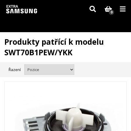
Vzhledem k aktuální situaci se může dodání dílů, které nejsou skladem,
zpozdit. Děkujeme za pochopení.
0
Produkty patřící k modelu
SWT70B1PEW/YKK
Řazení