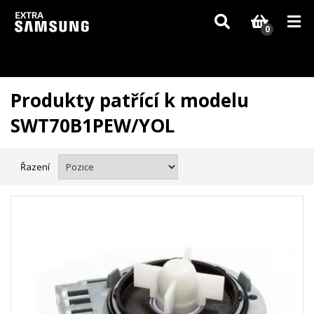
Vzhledem k aktuální situaci se může dodání dílů, které nejsou skladem,
zpozdit. Děkujeme za pochopení.
0
Produkty patřící k modelu
SWT70B1PEW/YOL
Řazení