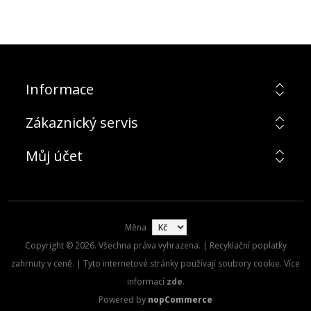
Informace
Zákaznický servis
Můj účet
Měna
Copyright © 2026. Všechna práva vyhrazena. | Recyklační poplatky
zahrnuty v ceně. | Tyto internetové stránky používají soubory cookie. Více
informací
zde
.
Powered by
nopCommerce