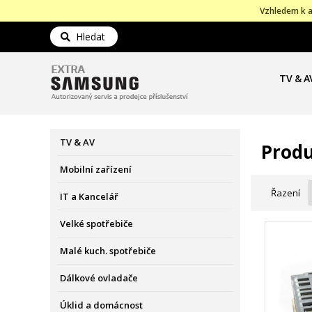
Vzhledem k a
Hledat
TV & A
TV & AV
Produ
Mobilní zařízení
Řazení
IT a Kancelář
Velké spotřebiče
Malé kuch. spotřebiče
Dálkové ovladače
Úklid a domácnost