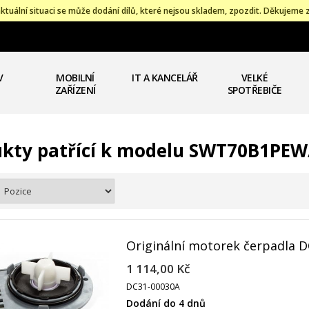
ktuální situaci se může dodání dílů, které nejsou skladem, zpozdit. Děkujeme 
V
MOBILNÍ
IT A KANCELÁŘ
VELKÉ
ZAŘÍZENÍ
SPOTŘEBIČE
kty patřící k modelu SWT70B1PE
Originální motorek čerpadla 
1 114,00 Kč
DC31-00030A
Dodání do 4 dnů