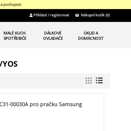
za pochopení.
Přihlásit / registrovat
Nákupní košík
(0)
MALÉ KUCH.
DÁLKOVÉ
ÚKLID A
SPOTŘEBIČE
OVLADAČE
DOMÁCNOST
W/YOS
DC31-00030A pro pračku Samsung