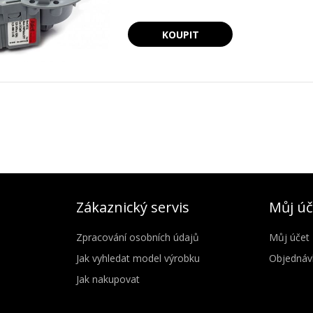
Zákaznický servis
Můj úč
Zpracování osobních údajů
Můj účet
Jak vyhledat model výrobku
Objednáv
Jak nakupovat