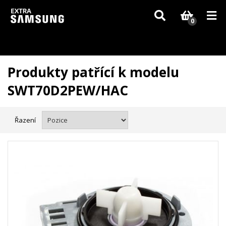
Vzhledem k aktuální situaci se může dodání dílů, které nejsou skladem,
zpozdit. Děkujeme za pochopení.
0
Produkty patřící k modelu
SWT70D2PEW/HAC
Řazení