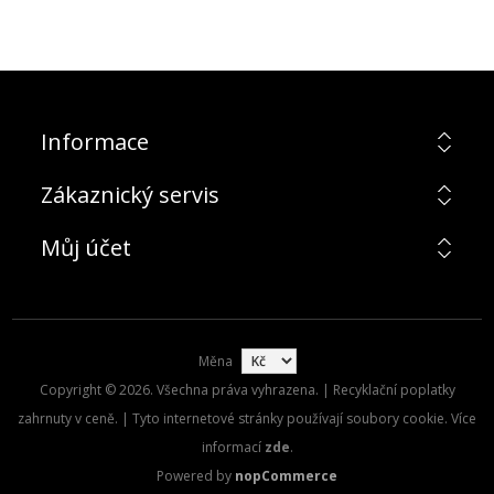
Informace
Zákaznický servis
Můj účet
Měna
Copyright © 2026. Všechna práva vyhrazena. | Recyklační poplatky
zahrnuty v ceně. | Tyto internetové stránky používají soubory cookie. Více
informací
zde
.
Powered by
nopCommerce