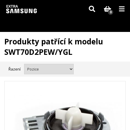
Vzhledem k aktuální situaci se může dodání dílů, které nejsou skladem,
zpozdit. Děkujeme za pochopení.
0
Produkty patřící k modelu
SWT70D2PEW/YGL
Řazení