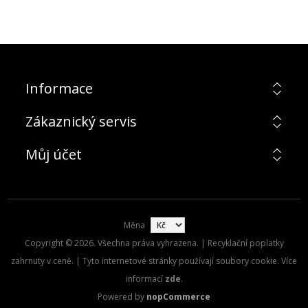
Informace
Zákaznický servis
Můj účet
Měna
Copyright © 2026. Všechna práva vyhrazena. | Recyklační poplatky
zahrnuty v ceně. | Tyto internetové stránky používají soubory cookie. Více
informací
zde
.
Powered by
nopCommerce