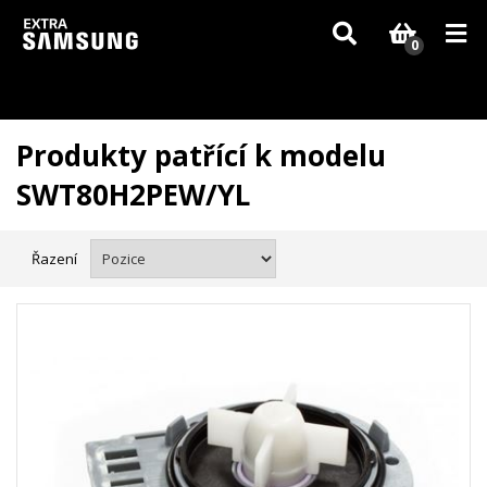
Vzhledem k aktuální situaci se může dodání dílů, které nejsou skladem,
zpozdit. Děkujeme za pochopení.
0
Produkty patřící k modelu
SWT80H2PEW/YL
Řazení