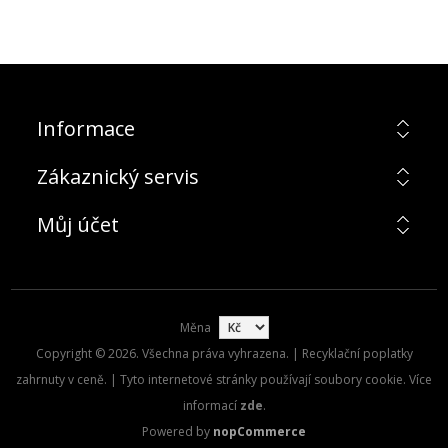
Informace
Zákaznický servis
Můj účet
Měna
Copyright © 2026. Všechna práva vyhrazena. | Recyklační poplatky
zahrnuty v ceně. | Tyto internetové stránky používají soubory cookie. Více
informací
zde
.
Powered by
nopCommerce