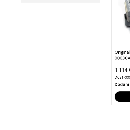
Originá
00030A
1 114,
DC31-00
Dodání