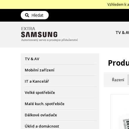
Vzhledem k a
Hledat
TV & A
TV & AV
Produ
Mobilní zařízení
Řazení
IT a Kancelář
Velké spotřebiče
Malé kuch. spotřebiče
Dálkové ovladače
Úklid a domácnost