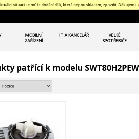
ktuální situaci se může dodání dílů, které nejsou skladem, zpozdit. Děkujeme 
V
MOBILNÍ
IT A KANCELÁŘ
VELKÉ
ZAŘÍZENÍ
SPOTŘEBIČE
kty patřící k modelu SWT80H2PE