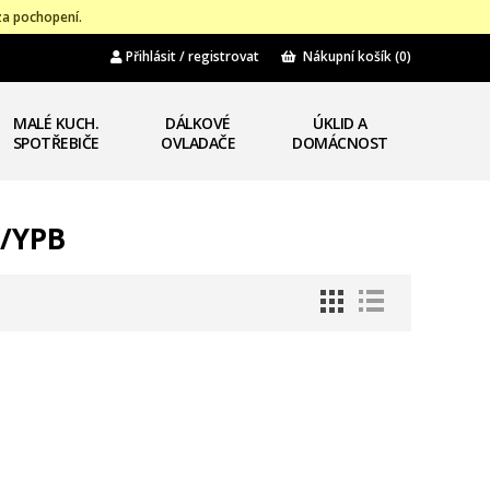
za pochopení.
Přihlásit / registrovat
Nákupní košík
(0)
MALÉ KUCH.
DÁLKOVÉ
ÚKLID A
SPOTŘEBIČE
OVLADAČE
DOMÁCNOST
W/YPB