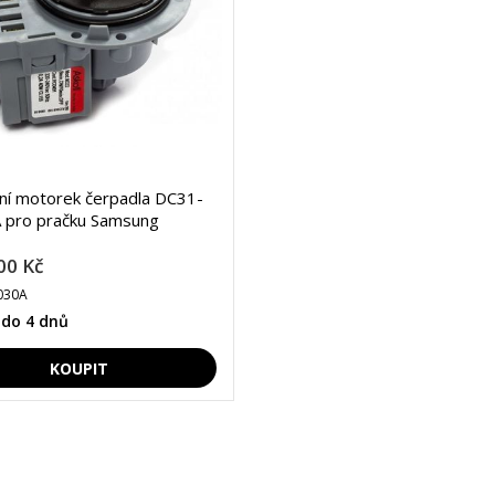
lní motorek čerpadla DC31-
 pro pračku Samsung
00 Kč
030A
 do 4 dnů