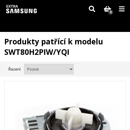
Vzhledem k aktuální situaci se může dodání dílů, které nejsou skladem,
zpozdit. Děkujeme za pochopení.
0
Produkty patřící k modelu
SWT80H2PIW/YQI
Řazení