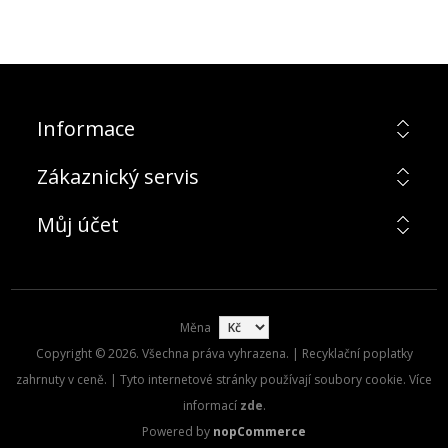
Informace
Zákaznický servis
Můj účet
Měna
Copyright © 2026. Všechna práva vyhrazena. | Recyklační poplatky
zahrnuty v ceně. | Tyto internetové stránky používají soubory cookie. Více
informací
zde
.
Powered by
nopCommerce