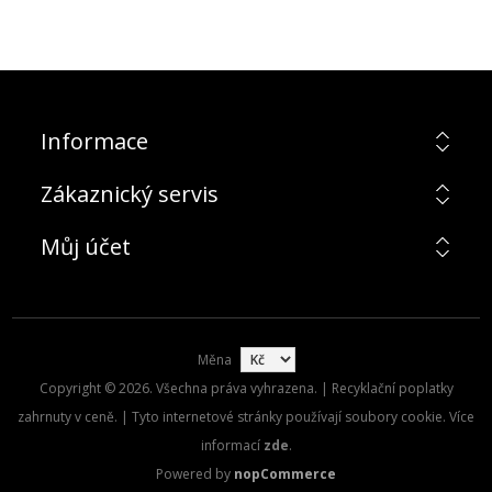
Informace
Zákaznický servis
Můj účet
Měna
Copyright © 2026. Všechna práva vyhrazena. | Recyklační poplatky
zahrnuty v ceně. | Tyto internetové stránky používají soubory cookie. Více
informací
zde
.
Powered by
nopCommerce