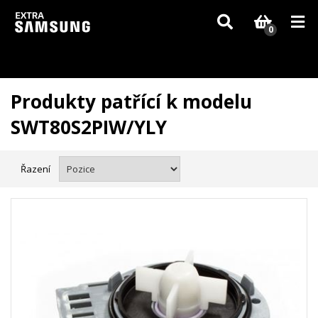
Vzhledem k aktuální situaci se může dodání dílů, které nejsou skladem,
zpozdit. Děkujeme za pochopení.
0
Produkty patřící k modelu
SWT80S2PIW/YLY
Řazení