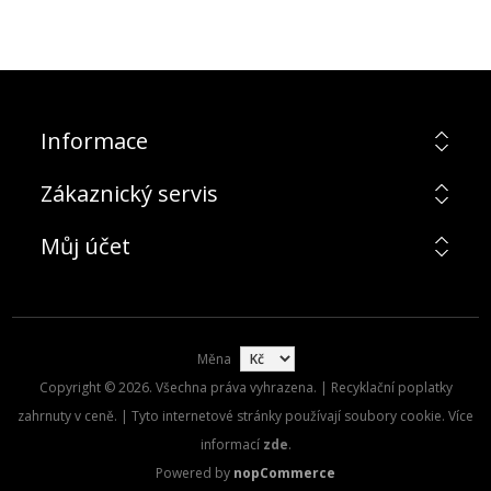
Informace
Zákaznický servis
Můj účet
Měna
Copyright © 2026. Všechna práva vyhrazena. | Recyklační poplatky
zahrnuty v ceně. | Tyto internetové stránky používají soubory cookie. Více
informací
zde
.
Powered by
nopCommerce