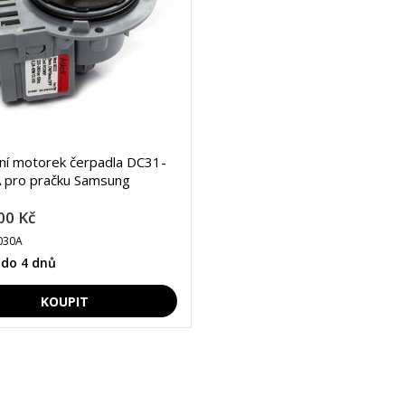
lní motorek čerpadla DC31-
 pro pračku Samsung
00 Kč
030A
 do 4 dnů