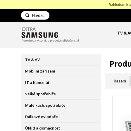
Vzhledem k a
Hledat
TV & A
TV & AV
Produ
Mobilní zařízení
Řazení
IT a Kancelář
Velké spotřebiče
Malé kuch. spotřebiče
Dálkové ovladače
Úklid a domácnost