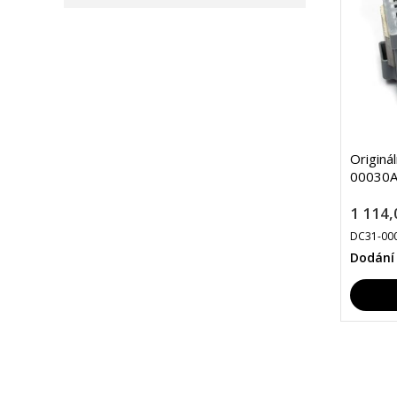
Originá
00030A
1 114,
DC31-00
Dodání