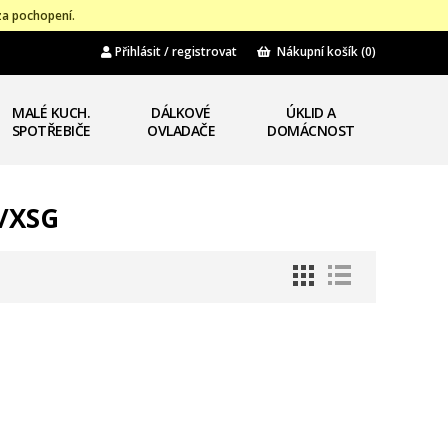
za pochopení.
Přihlásit / registrovat
Nákupní košík
(0)
MALÉ KUCH.
DÁLKOVÉ
ÚKLID A
SPOTŘEBIČE
OVLADAČE
DOMÁCNOST
W/XSG