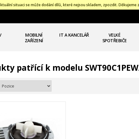
ktuální situaci se může dodání dílů, které nejsou skladem, zpozdit. Děkujeme 
V
MOBILNÍ
IT A KANCELÁŘ
VELKÉ
ZAŘÍZENÍ
SPOTŘEBIČE
kty patřící k modelu SWT90C1PE