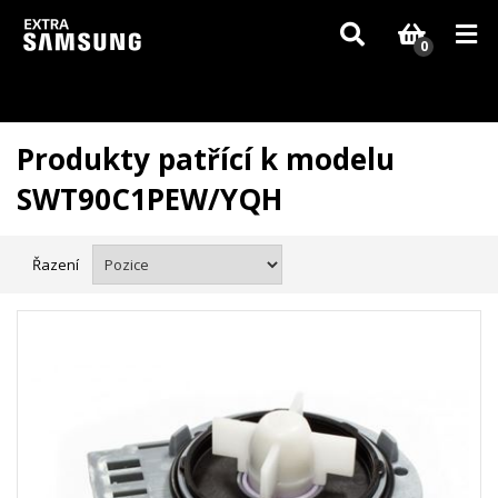
Vzhledem k aktuální situaci se může dodání dílů, které nejsou skladem,
zpozdit. Děkujeme za pochopení.
0
Produkty patřící k modelu
SWT90C1PEW/YQH
Řazení