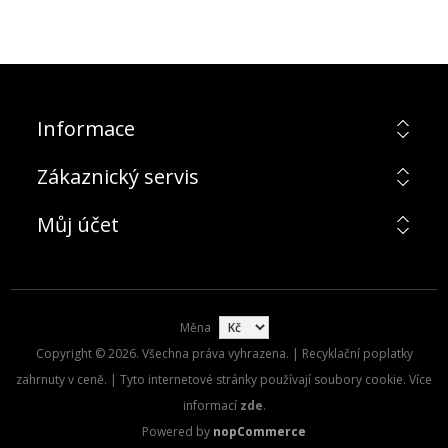
Informace
Zákaznický servis
Můj účet
Měna
Copyright © 2026. Všechna práva vyhrazena. | Recyklační poplatky
zahrnuty v ceně. | Tyto internetové stránky používají soubory cookie. Více
informací
zde
.
Powered by
nopCommerce