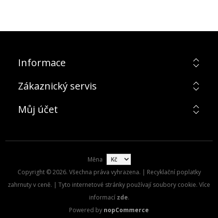
Informace
Zákaznický servis
Můj účet
Měna
Copyright © 2026. Všechna práva vyhrazena. | Recyklační poplatky
zahrnuty v ceně. | Tyto internetové stránky používají soubory cookie. Více
informací
zde
.
Powered by
nopCommerce