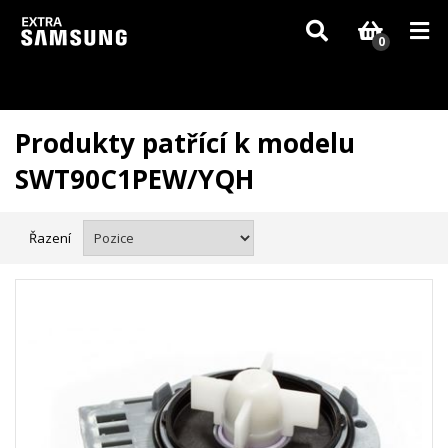
Vzhledem k aktuální situaci se může dodání dílů, které nejsou skladem,
zpozdit. Děkujeme za pochopení.
0
Produkty patřící k modelu
SWT90C1PEW/YQH
Řazení