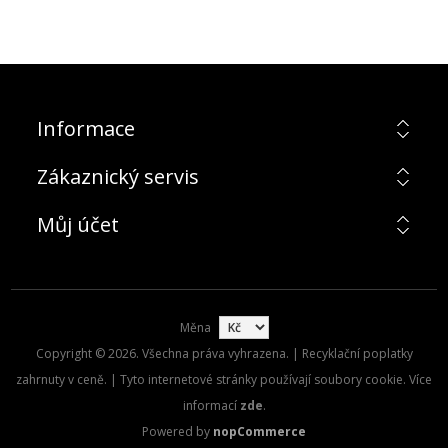
Informace
Zákaznický servis
Můj účet
Měna
Copyright © 2026. Všechna práva vyhrazena. | Recyklační poplatky
zahrnuty v ceně. | Tyto internetové stránky používají soubory cookie. Více
informací
zde
.
Powered by
nopCommerce