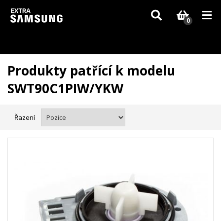
Vzhledem k aktuální situaci se může dodání dílů, které nejsou skladem,
zpozdit. Děkujeme za pochopení.
0
Produkty patřící k modelu
SWT90C1PIW/YKW
Řazení