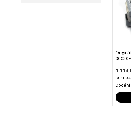
Originá
00030A
1 114,
DC31-00
Dodání