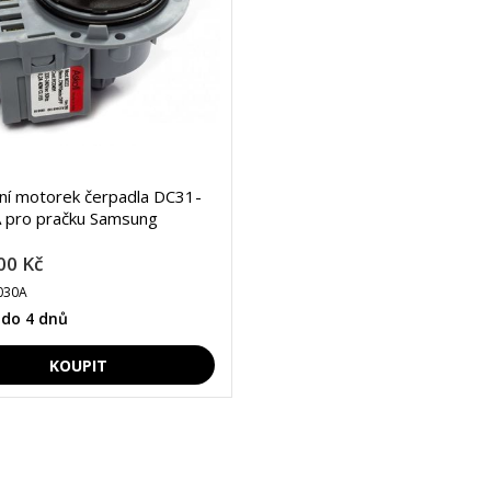
lní motorek čerpadla DC31-
 pro pračku Samsung
00 Kč
030A
 do 4 dnů