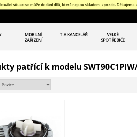
ktuální situaci se může dodání dílů, které nejsou skladem, zpozdit. Děkujeme 
V
MOBILNÍ
IT A KANCELÁŘ
VELKÉ
ZAŘÍZENÍ
SPOTŘEBIČE
kty patřící k modelu SWT90C1PIW