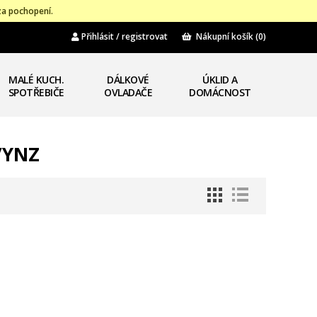
za pochopení.
Přihlásit / registrovat
Nákupní košík
(0)
MALÉ KUCH.
DÁLKOVÉ
ÚKLID A
SPOTŘEBIČE
OVLADAČE
DOMÁCNOST
/YNZ