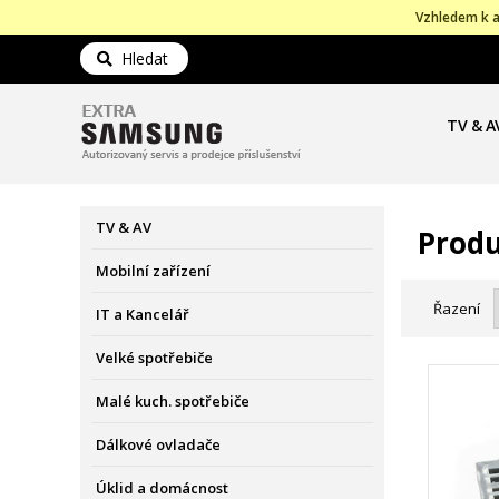
Vzhledem k a
Hledat
TV & A
TV & AV
Produ
Mobilní zařízení
Řazení
IT a Kancelář
Velké spotřebiče
Malé kuch. spotřebiče
Dálkové ovladače
Úklid a domácnost