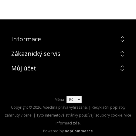
Informace
Zákaznický servis
Můj účet
Měna
Copyright © 2026. Všechna práva vyhrazena. | Recyklační poplatky
zahrnuty v ceně. | Tyto internetové stránky používají soubory cookie. Více
informací
zde
.
Powered by
nopCommerce