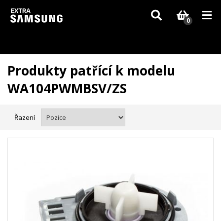
Vzhledem k aktuální situaci se může dodání dílů, které nejsou skladem,
zpozdit. Děkujeme za pochopení.
0
Produkty patřící k modelu
WA104PWMBSV/ZS
Řazení