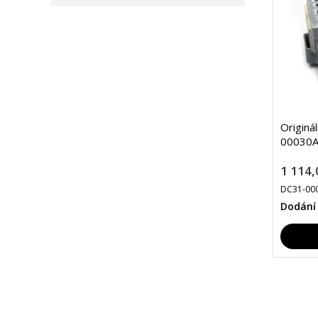
Originá
00030A
1 114,
DC31-00
Dodání