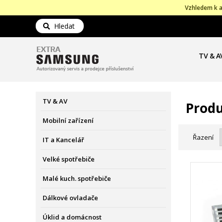
Vzhledem k a
Hledat
TV & A
TV & AV
Prod
Mobilní zařízení
Řazení
IT a Kancelář
Velké spotřebiče
Malé kuch. spotřebiče
Dálkové ovladače
Úklid a domácnost