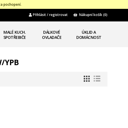
za pochopení.
Přihlásit / registrovat
Nákupní košík
(0)
MALÉ KUCH.
DÁLKOVÉ
ÚKLID A
SPOTŘEBIČE
OVLADAČE
DOMÁCNOST
W/YPB