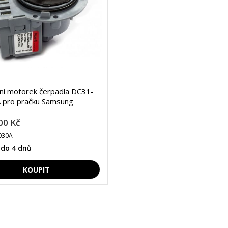
lní motorek čerpadla DC31-
 pro pračku Samsung
00 Kč
030A
 do 4 dnů