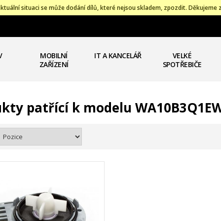
ktuální situaci se může dodání dílů, které nejsou skladem, zpozdit. Děkujeme 
V
MOBILNÍ
IT A KANCELÁŘ
VELKÉ
ZAŘÍZENÍ
SPOTŘEBIČE
ukty patřící k modelu WA10B3Q1E