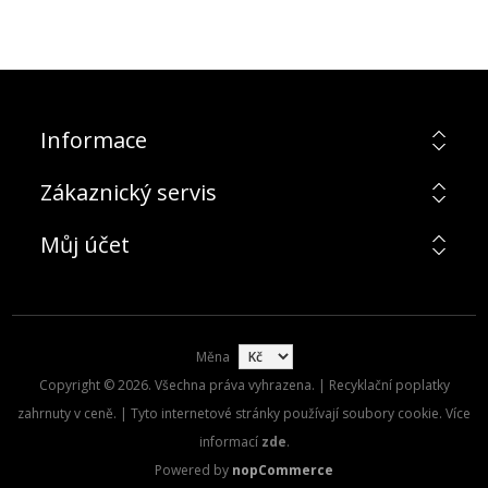
Informace
Zákaznický servis
Můj účet
Měna
Copyright © 2026. Všechna práva vyhrazena. | Recyklační poplatky
zahrnuty v ceně. | Tyto internetové stránky používají soubory cookie. Více
informací
zde
.
Powered by
nopCommerce