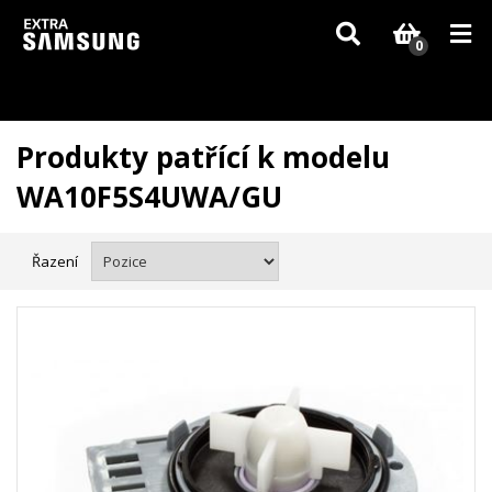
Vzhledem k aktuální situaci se může dodání dílů, které nejsou skladem,
zpozdit. Děkujeme za pochopení.
0
Produkty patřící k modelu
WA10F5S4UWA/GU
Řazení