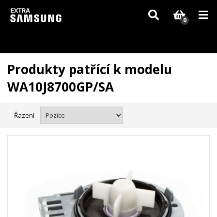
Vzhledem k aktuální situaci se může dodání dílů, které nejsou skladem,
zpozdit. Děkujeme za pochopení.
0
Produkty patřící k modelu
WA10J8700GP/SA
Řazení