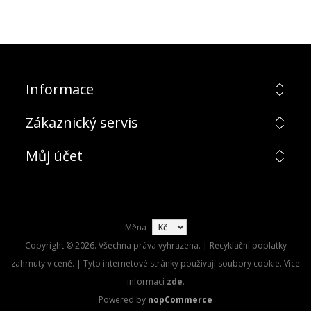
Informace
Zákaznický servis
Můj účet
Měna
Copyright © 2026. Všechna práva vyhrazena. | Recyklační poplatky
zahrnuty v ceně. | Tyto internetové stránky používají soubory cookie. Více
informací
zde
.
Powered by
nopCommerce