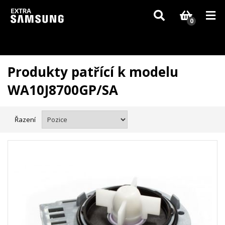
Vzhledem k aktuální situaci se může dodání dílů, které nejsou skladem,
zpozdit. Děkujeme za pochopení.
0
Produkty patřící k modelu
WA10J8700GP/SA
Řazení