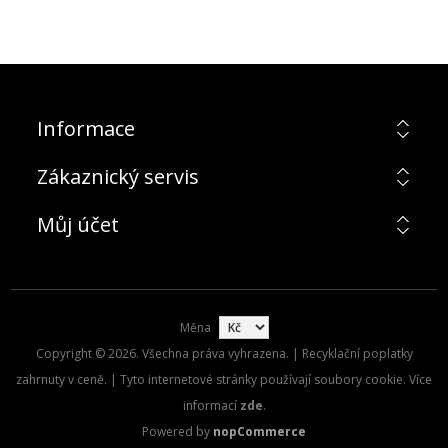
Informace
Zákaznický servis
Můj účet
Měna
Copyright © 2026. Všechna práva vyhrazena. | Recyklační poplatky
zahrnuty v ceně. | Tyto internetové stránky používají soubory cookie. Více
informací
zde
.
Powered by
nopCommerce