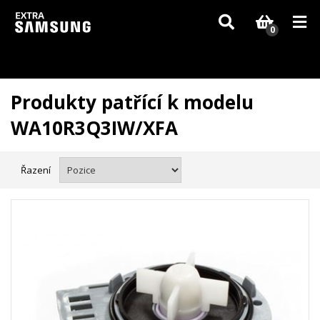
Vzhledem k aktuální situaci se může dodání dílů, které nejsou skladem,
zpozdit. Děkujeme za pochopení.
0
Produkty patřící k modelu
WA10R3Q3IW/XFA
Řazení