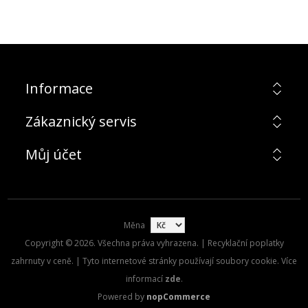
Informace
Zákaznický servis
Můj účet
Měna
Copyright © 2026. Všechna práva vyhrazena. | Recyklační poplatky
zahrnuty v ceně. | Tyto internetové stránky používají soubory cookie. Více
informací
zde
.
Powered by
nopCommerce