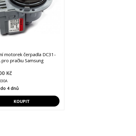
lní motorek čerpadla DC31-
 pro pračku Samsung
00 Kč
030A
 do 4 dnů