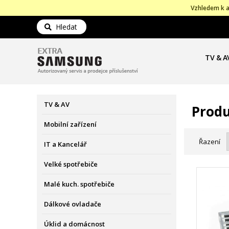
Vzhledem k a
Hledat
TV & A
TV & AV
Produ
Mobilní zařízení
Řazení
IT a Kancelář
Velké spotřebiče
Malé kuch. spotřebiče
Dálkové ovladače
Úklid a domácnost