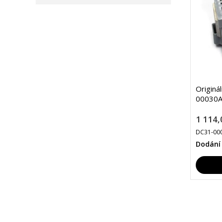
Originá
00030A
1 114,
DC31-00
Dodání