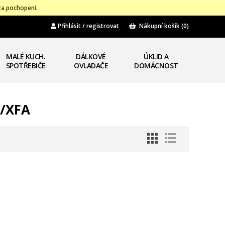
za pochopení.
Přihlásit / registrovat
Nákupní košík
(0)
MALÉ KUCH.
DÁLKOVÉ
ÚKLID A
SPOTŘEBIČE
OVLADAČE
DOMÁCNOST
W/XFA