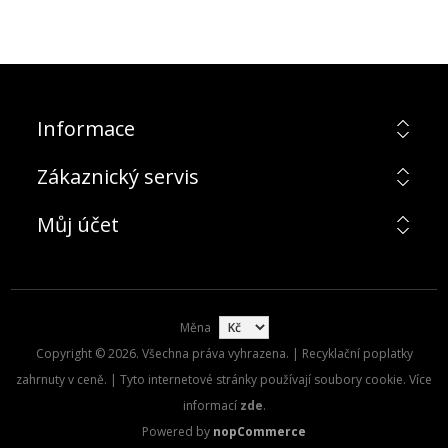
Informace
Zákaznický servis
Můj účet
Měna
Copyright © 2026. Všechna práva vyhrazena. | Recyklační poplatky
zahrnuty v ceně. | Tyto internetové stránky používají soubory cookie. Více
informací
zde
.
Powered by
nopCommerce