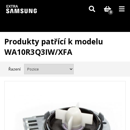
Vzhledem k aktuální situaci se může dodání dílů, které nejsou skladem,
zpozdit. Děkujeme za pochopení.
0
Produkty patřící k modelu
WA10R3Q3IW/XFA
Řazení