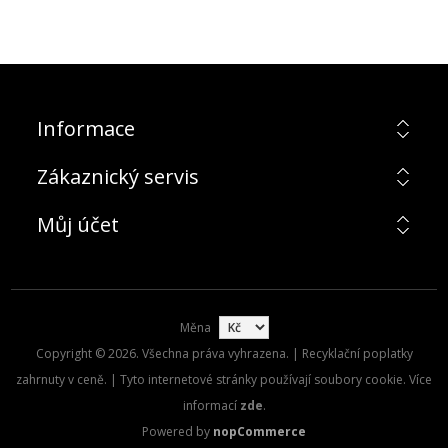
Informace
Zákaznický servis
Můj účet
Měna
Copyright © 2026. Všechna práva vyhrazena. | Recyklační poplatky
zahrnuty v ceně. | Tyto internetové stránky používají soubory cookie. Více
informací
zde
.
Powered by
nopCommerce