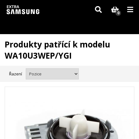
Vzhledem k aktuální situaci se může dodání dílů, které nejsou skladem,
zpozdit. Děkujeme za pochopení.
0
Produkty patřící k modelu
WA10U3WEP/YGI
Řazení