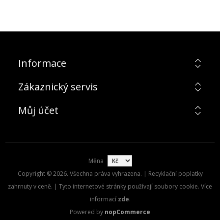
Informace
Zákaznický servis
Můj účet
Měna
Copyright © 2026. Všechna práva vyhrazena. | Recyklační poplatky
zahrnuty v ceně. | Tyto internetové stránky používají soubory cookie. Více
informací
zde
.
Powered by
nopCommerce