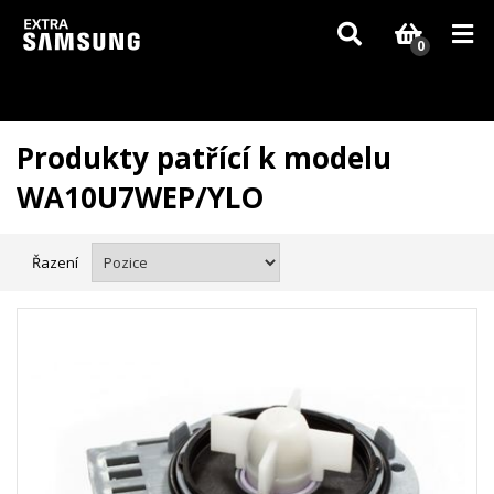
Vzhledem k aktuální situaci se může dodání dílů, které nejsou skladem,
zpozdit. Děkujeme za pochopení.
0
Produkty patřící k modelu
WA10U7WEP/YLO
Řazení