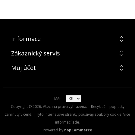
Informace
Zákaznický servis
Můj účet
Měna
Copyright © 2026. Všechna práva vyhrazena. | Recyklační poplatky
zahrnuty v ceně. | Tyto internetové stránky používají soubory cookie. Více
informací
zde
.
Powered by
nopCommerce