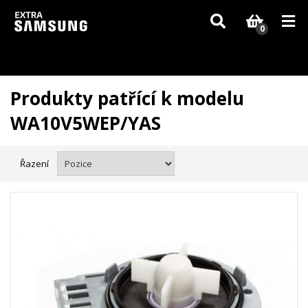
Vzhledem k aktuální situaci se může dodání dílů, které nejsou skladem,
zpozdit. Děkujeme za pochopení.
0
Produkty patřící k modelu
WA10V5WEP/YAS
Řazení