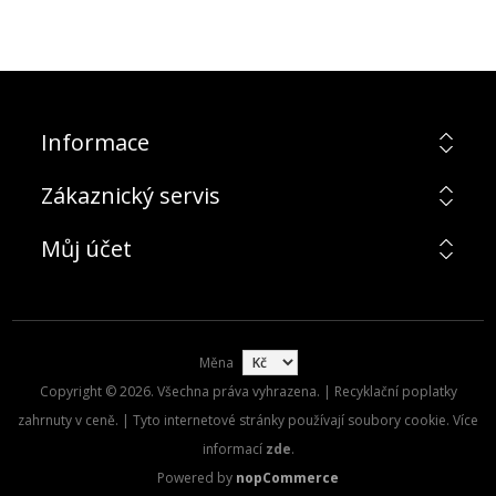
Informace
Zákaznický servis
Můj účet
Měna
Copyright © 2026. Všechna práva vyhrazena. | Recyklační poplatky
zahrnuty v ceně. | Tyto internetové stránky používají soubory cookie. Více
informací
zde
.
Powered by
nopCommerce