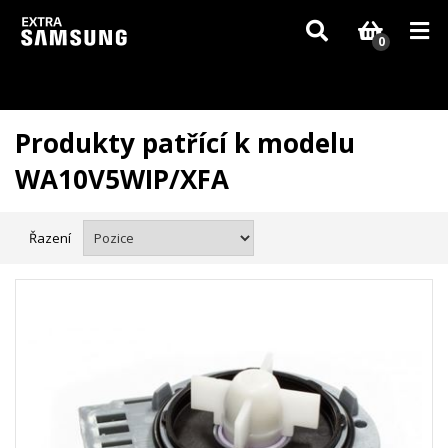
Vzhledem k aktuální situaci se může dodání dílů, které nejsou skladem,
zpozdit. Děkujeme za pochopení.
0
Produkty patřící k modelu
WA10V5WIP/XFA
Řazení