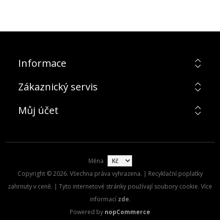
Informace
Zákaznický servis
Můj účet
Měna
Copyright © 2026. Všechna práva vyhrazena. | Recyklační poplatky
zahrnuty v ceně. | Tyto internetové stránky používají soubory cookie. Více
informací
zde
.
Powered by
nopCommerce