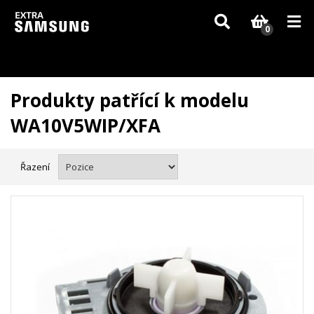
Vzhledem k aktuální situaci se může dodání dílů, které nejsou skladem,
zpozdit. Děkujeme za pochopení.
0
Produkty patřící k modelu
WA10V5WIP/XFA
Řazení