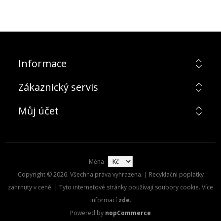
Informace
Zákaznický servis
Můj účet
Měna
Copyright © 2026. Všechna práva vyhrazena. | Recyklační poplatky
zahrnuty v ceně. | Tyto internetové stránky používají soubory cookie. Více
informací
zde
.
Powered by
nopCommerce