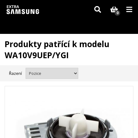
Vzhledem k aktuální situaci se může dodání dílů, které nejsou skladem,
zpozdit. Děkujeme za pochopení.
0
Produkty patřící k modelu
WA10V9UEP/YGI
Řazení