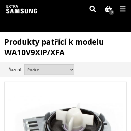
Vzhledem k aktuální situaci se může dodání dílů, které nejsou skladem,
zpozdit. Děkujeme za pochopení.
0
Produkty patřící k modelu
WA10V9XIP/XFA
Řazení