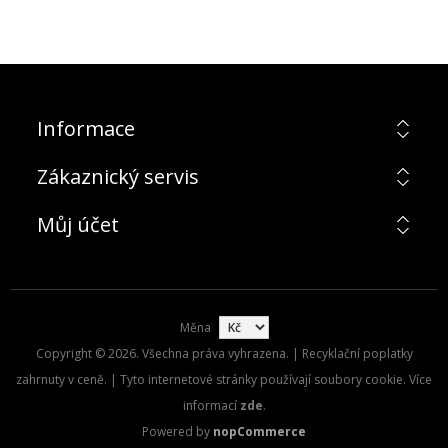
Informace
Zákaznický servis
Můj účet
Měna
Copyright © 2026. Všechna práva vyhrazena. | Recyklační poplatky
zahrnuty v ceně. | Tyto internetové stránky používají soubory cookie. Více
informací
zde
.
Powered by
nopCommerce